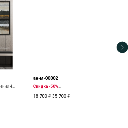
ан-м-00002
ас-
чении 4
Скидка -50%
Скид
Мозаика доставляется в течение 4
Инди
18 700
₽
35 700
₽
42 
рабочих дней