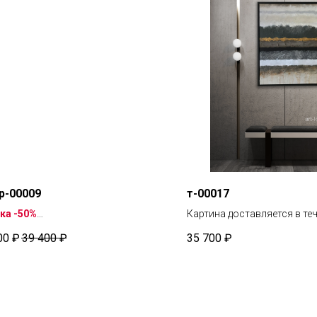
р-00009
т-00017
ка -50%
Картина доставляется в те
вка в течение 4 дней
рабочих дней.
00
₽
39 400
₽
35 700
₽