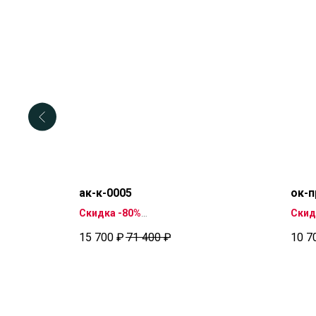
ак-к-0005
ок-п
Скидка -80%
Скид
ении 4
Картина доставляется в течение 4
доста
15 700
₽
71 400
₽
10 7
дней